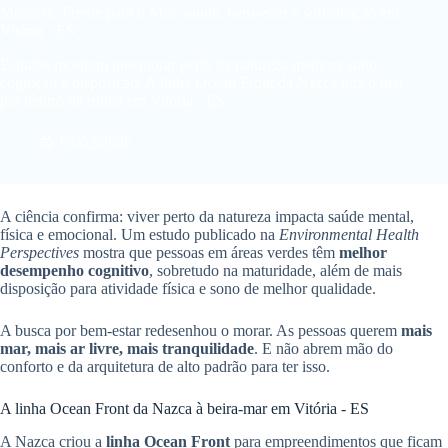
Morar de Frente para o Mar: saúde, bem-estar e sofisticação em
Vitória - ES
Estudos mostram que morar perto da natureza melhora sono,
cognição e disposição. A linha Ocean Front da Nazca traz o mar
pra dentro da rotina em Vitória - ES.
03/02/2026
A ciência confirma: viver perto da natureza impacta saúde mental,
física e emocional. Um estudo publicado na
Environmental Health
Perspectives
mostra que pessoas em áreas verdes têm
melhor
desempenho cognitivo
, sobretudo na maturidade, além de mais
disposição para atividade física e sono de melhor qualidade.
A busca por bem-estar redesenhou o morar. As pessoas querem
mais
mar, mais ar livre, mais tranquilidade
. E não abrem mão do
conforto e da arquitetura de alto padrão para ter isso.
A linha Ocean Front da Nazca à beira-mar em Vitória - ES
A Nazca criou a
linha Ocean Front
para empreendimentos que ficam