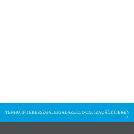
TENHO INTERESSE
GALERIA
LAZER
LOCALIZAÇÃO
DIFERENCI