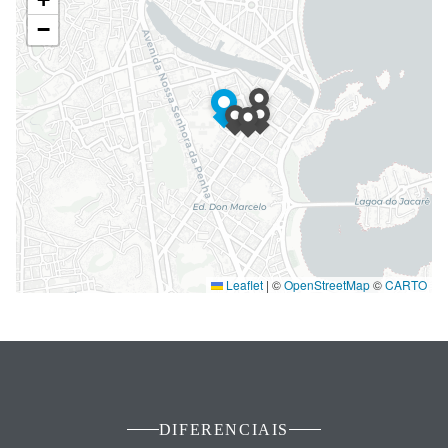
−
Leaflet
|
©
OpenStreetMap
©
CARTO
DIFERENCIAIS